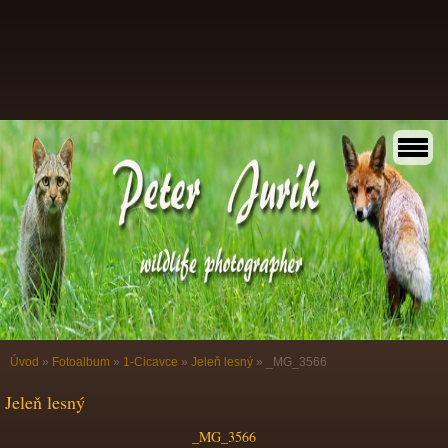
Úvod
»
Fotoalbum
»
1-Cicavce
»
Jeleň lesný
»
_MG_3566
Jeleň lesný
_MG_3566