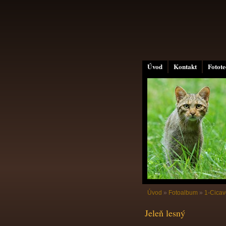
Úvod
Kontakt
Fotot
Úvod
»
Fotoalbum
»
1-Cicav
Jeleň lesný