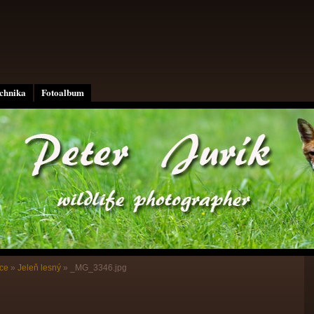
echnika
Fotoalbum
ce
»
Jeleň lesný
»
_MG_3346.jpg