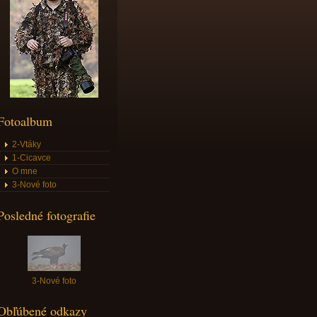
Fotoalbum
2-Vtáky
1-Cicavce
O mne
3-Nové foto
Posledné fotografie
3-Nové foto
Obľúbené odkazy