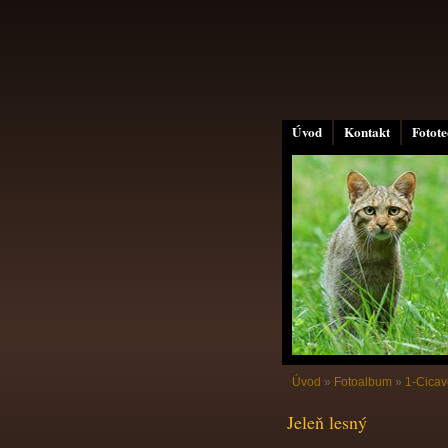
Úvod
Kontakt
Fotot
Úvod
»
Fotoalbum
»
1-Cicav
Jeleň lesný