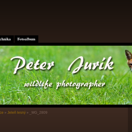
echnika
Fotoalbum
ce
»
Jeleň lesný
»
_MG_2809