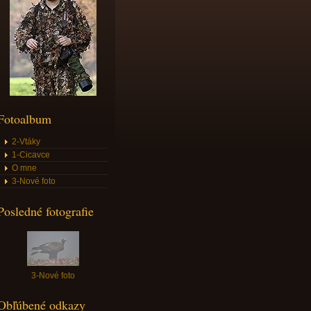
Fotoalbum
2-Vtáky
1-Cicavce
O mne
3-Nové foto
Posledné fotografie
3-Nové foto
Obľúbené odkazy