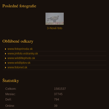
Posledné fotografie
3-Nové foto
Obľúbené odkazy
www.fotopriroda.sk
www.jmfoto.estranky.sk
www.wildlifephoto.sk
www.wildliptov.sk
www.fotonet.sk
Štatistiky
Celkom:
1581537
Mesiac:
37745
Deň:
794
Online:
39