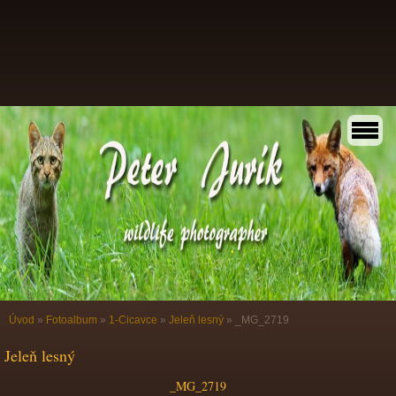
Úvod
»
Fotoalbum
»
1-Cicavce
»
Jeleň lesný
»
_MG_2719
Jeleň lesný
_MG_2719