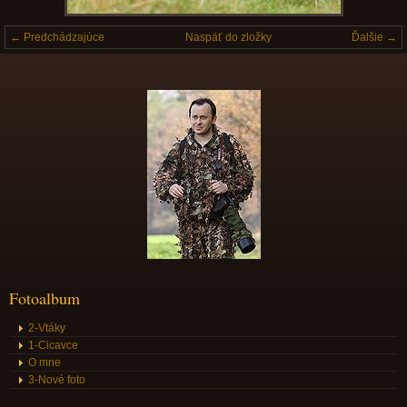
← Predchádzajúce
Naspäť do zložky
Ďalšie →
Fotoalbum
2-Vtáky
1-Cicavce
O mne
3-Nové foto