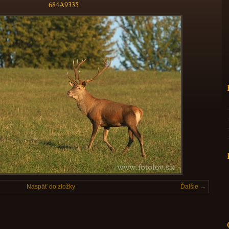
684A9335
Naspäť do zložky
Ďalšie →