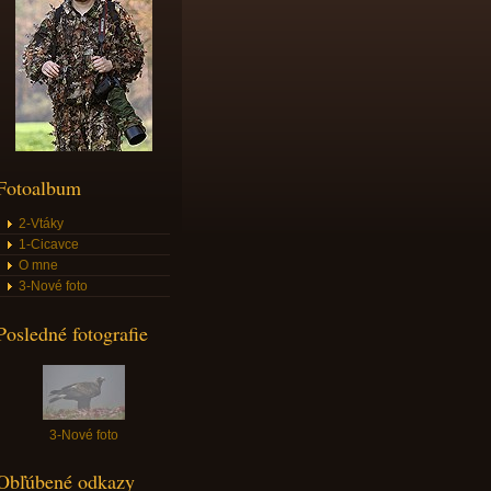
Fotoalbum
2-Vtáky
1-Cicavce
O mne
3-Nové foto
Posledné fotografie
3-Nové foto
Obľúbené odkazy