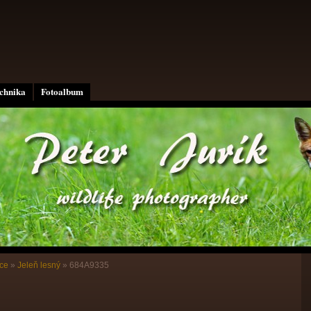
echnika
Fotoalbum
ce
»
Jeleň lesný
»
684A9335