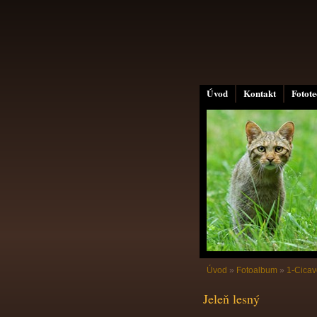
Úvod
Kontakt
Fotot
Úvod
»
Fotoalbum
»
1-Cicav
Jeleň lesný