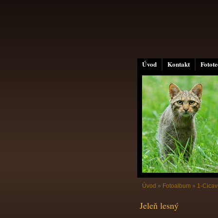
Úvod
Kontakt
Fotot
Úvod
»
Fotoalbum
»
1-Cicav
Jeleň lesný