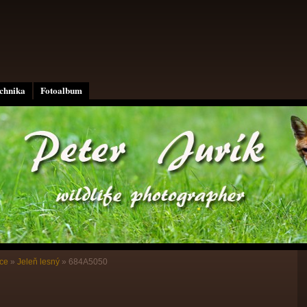
echnika
Fotoalbum
ce
»
Jeleň lesný
»
684A5050