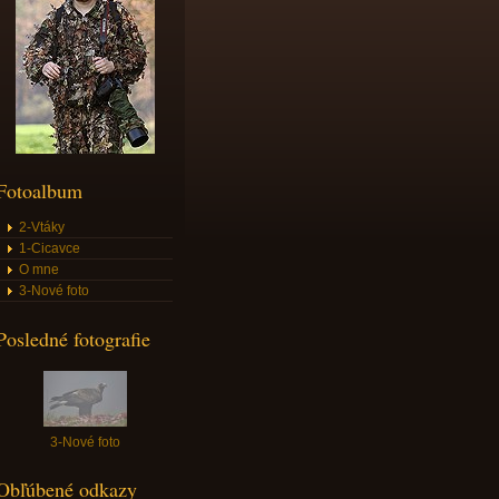
Fotoalbum
2-Vtáky
1-Cicavce
O mne
3-Nové foto
Posledné fotografie
3-Nové foto
Obľúbené odkazy