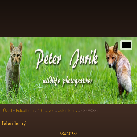
Úvod
»
Fotoalbum
»
1-Cicavce
»
Jeleň lesný
»
684A0385
Jeleň lesný
684A0385