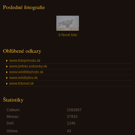
Posledné fotografie
3-Nové foto
Obľúbené odkazy
www.fotopriroda.sk
www.jmfoto.estranky.sk
www.wildlifephoto.sk
www.wildliptov.sk
www.fotonet.sk
Štatistiky
Celkom:
1582857
Mesiac:
37933
Deň:
1246
Online:
43