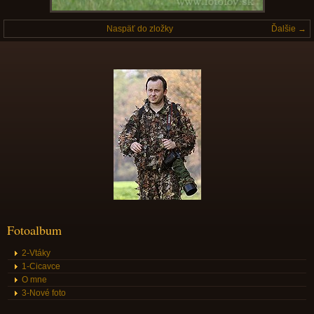
Naspäť do zložky
Ďalšie →
Fotoalbum
2-Vtáky
1-Cicavce
O mne
3-Nové foto