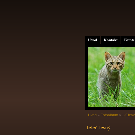
Úvod
Kontakt
Fotot
Úvod
»
Fotoalbum
»
1-Cicav
Jeleň lesný