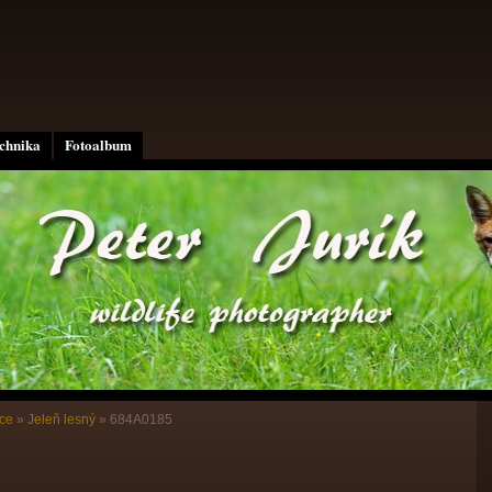
echnika
Fotoalbum
ce
»
Jeleň lesný
»
684A0185