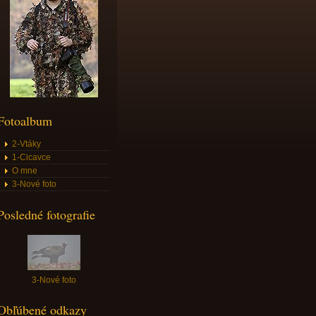
Fotoalbum
2-Vtáky
1-Cicavce
O mne
3-Nové foto
Posledné fotografie
3-Nové foto
Obľúbené odkazy