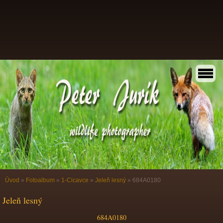
Úvod
»
Fotoalbum
»
1-Cicavce
»
Jeleň lesný
»
684A0180
Jeleň lesný
684A0180