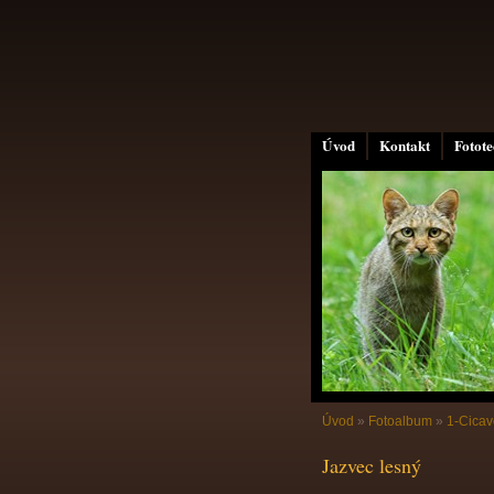
Úvod
Kontakt
Fotot
Úvod
»
Fotoalbum
»
1-Cicav
Jazvec lesný