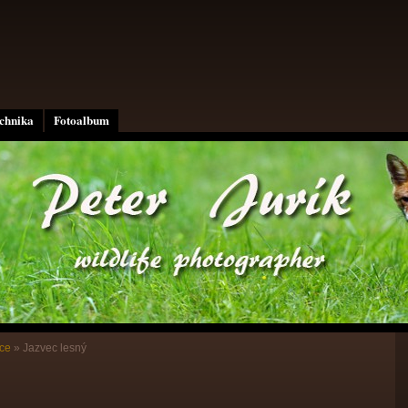
echnika
Fotoalbum
ce
»
Jazvec lesný