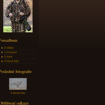
Fotoalbum
2-Vtáky
1-Cicavce
O mne
3-Nové foto
Posledné fotografie
3-Nové foto
Obľúbené odkazy