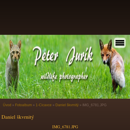
Úvod
»
Fotoalbum
»
1-Cicavce
»
Daniel škvrnitý
»
IMG_6781.JPG
Daniel škvrnitý
IMG_6781.JPG