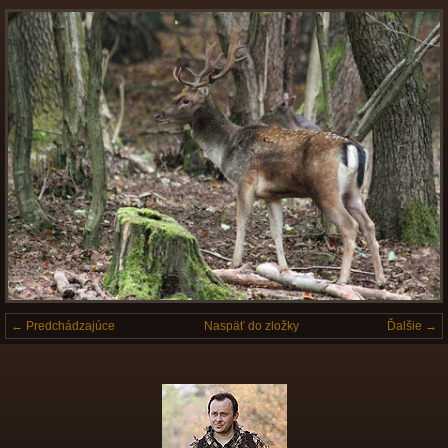
← Predchádzajúce
Naspäť do zložky
Ďalšie →