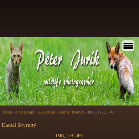
Úvod
»
Fotoalbum
»
1-Cicavce
»
Daniel škvrnitý
»
IMG_2991.JPG
Daniel škvrnitý
IMG_2991.JPG