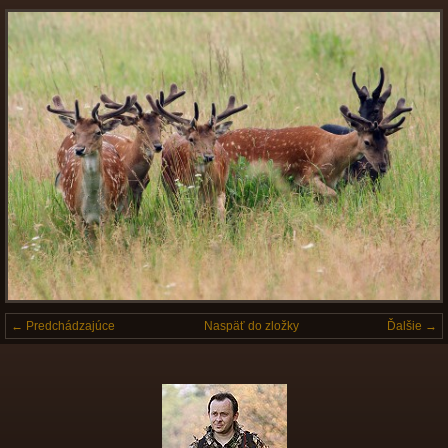
← Predchádzajúce
Naspäť do zložky
Ďalšie →