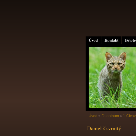
Úvod
Kontakt
Fotot
Úvod
»
Fotoalbum
»
1-Cicav
Daniel škvrnitý