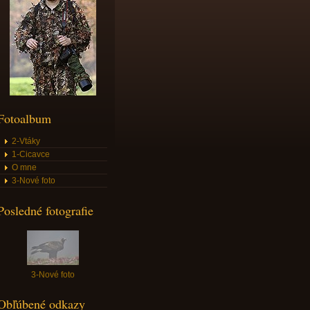
Fotoalbum
2-Vtáky
1-Cicavce
O mne
3-Nové foto
Posledné fotografie
3-Nové foto
Obľúbené odkazy