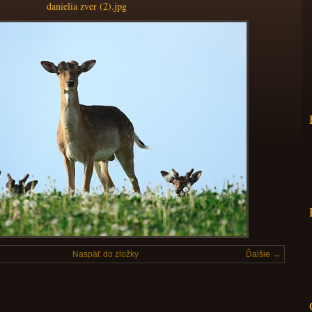
danielia zver (2).jpg
Naspäť do zložky
Ďalšie →