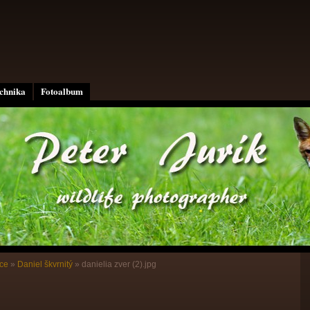
echnika
Fotoalbum
ce
»
Daniel škvrnitý
»
danielia zver (2).jpg