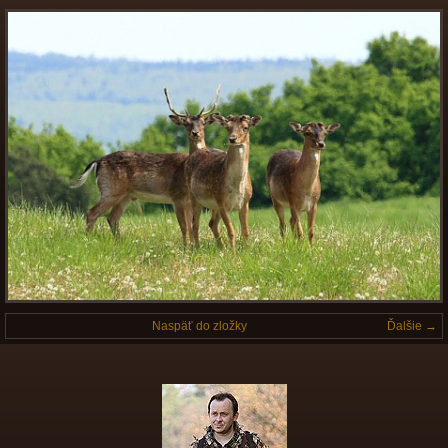
Naspäť do zložky
Ďalšie →