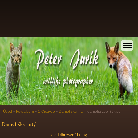
Úvod
»
Fotoalbum
»
1-Cicavce
»
Daniel škvrnitý
»
danielia zver (1).jpg
Daniel škvrnitý
danielia zver (1).jpg