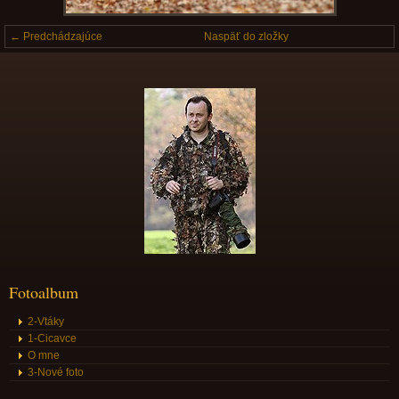
← Predchádzajúce
Naspäť do zložky
Fotoalbum
2-Vtáky
1-Cicavce
O mne
3-Nové foto