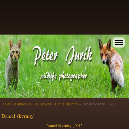
Úvod
»
Fotoalbum
»
1-Cicavce
»
Daniel škvrnitý
»
Daniel škvrnitý _0913
Daniel škvrnitý
Daniel škvrnitý _0913