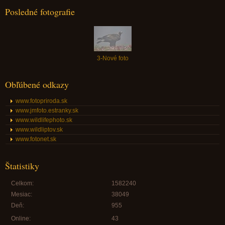
Posledné fotografie
3-Nové foto
Obľúbené odkazy
www.fotopriroda.sk
www.jmfoto.estranky.sk
www.wildlifephoto.sk
www.wildliptov.sk
www.fotonet.sk
Štatistiky
Celkom:
1582240
Mesiac:
38049
Deň:
955
Online:
43