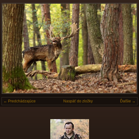
← Predchádzajúce
Naspäť do zložky
Ďalšie →