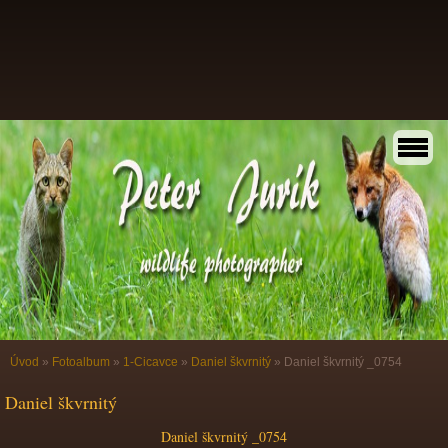
Úvod
»
Fotoalbum
»
1-Cicavce
»
Daniel škvrnitý
»
Daniel škvrnitý _0754
Daniel škvrnitý
Daniel škvrnitý _0754