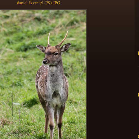
daniel škvrnitý (29).JPG