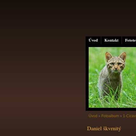
Úvod
Kontakt
Fotot
Úvod
»
Fotoalbum
»
1-Cicav
Daniel škvrnitý