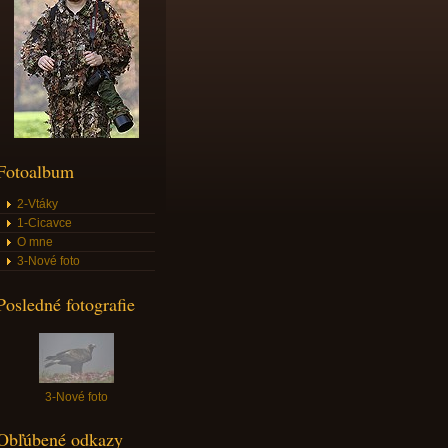
Fotoalbum
2-Vtáky
1-Cicavce
O mne
3-Nové foto
Posledné fotografie
3-Nové foto
Obľúbené odkazy