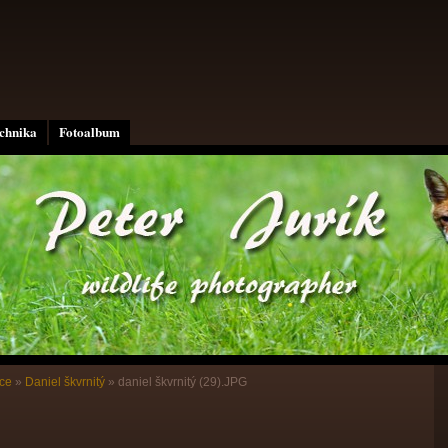
echnika
Fotoalbum
ce
»
Daniel škvrnitý
»
daniel škvrnitý (29).JPG