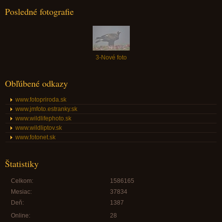
Posledné fotografie
3-Nové foto
Obľúbené odkazy
www.fotopriroda.sk
www.jmfoto.estranky.sk
www.wildlifephoto.sk
www.wildliptov.sk
www.fotonet.sk
Štatistiky
Celkom:
1586165
Mesiac:
37834
Deň:
1387
Online:
28