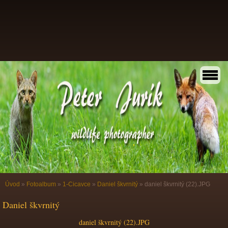
Úvod
»
Fotoalbum
»
1-Cicavce
»
Daniel škvrnitý
»
daniel škvrnitý (22).JPG
Daniel škvrnitý
daniel škvrnitý (22).JPG