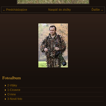
← Predchádzajúce
Naspäť do zložky
Ďalšie →
Fotoalbum
2-Vtáky
1-Cicavce
O mne
3-Nové foto