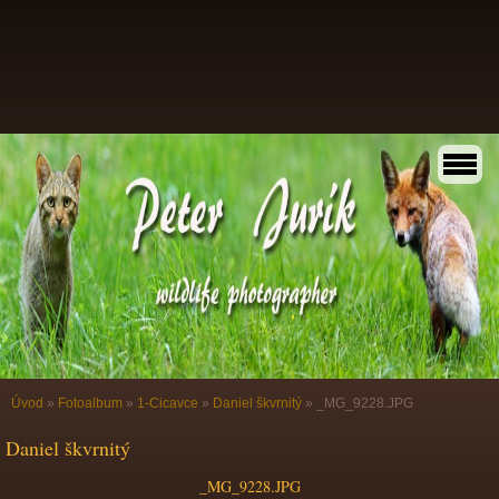
Úvod
»
Fotoalbum
»
1-Cicavce
»
Daniel škvrnitý
»
_MG_9228.JPG
Daniel škvrnitý
_MG_9228.JPG