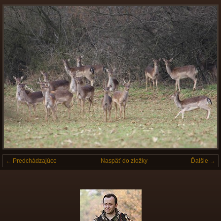
← Predchádzajúce
Naspäť do zložky
Ďalšie →