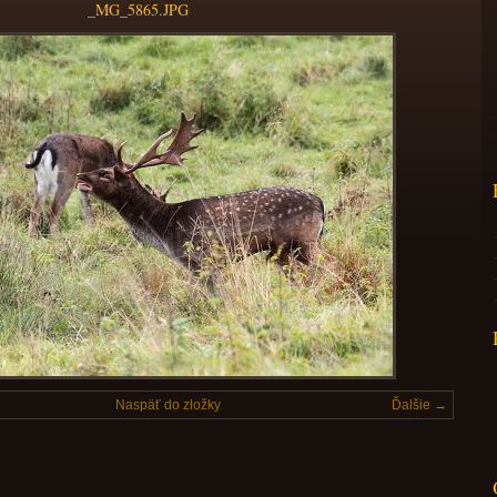
_MG_5865.JPG
Naspäť do zložky
Ďalšie →