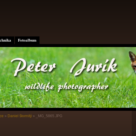
echnika
Fotoalbum
ce
»
Daniel škvrnitý
»
_MG_5865.JPG