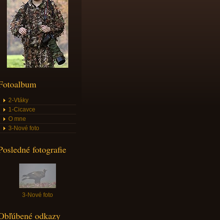
Fotoalbum
2-Vtáky
1-Cicavce
O mne
3-Nové foto
Posledné fotografie
3-Nové foto
Obľúbené odkazy