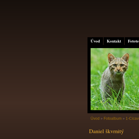
Úvod
Kontakt
Fotot
Úvod
»
Fotoalbum
»
1-Cicav
Daniel škvrnitý