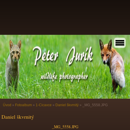
Úvod
»
Fotoalbum
»
1-Cicavce
»
Daniel škvrnitý
»
_MG_5558.JPG
Daniel škvrnitý
_MG_5558.JPG