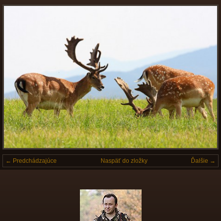
← Predchádzajúce
Naspäť do zložky
Ďalšie →