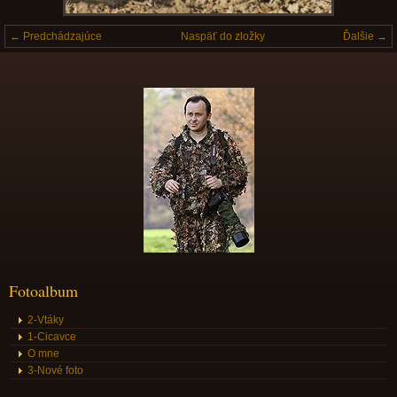
← Predchádzajúce
Naspäť do zložky
Ďalšie →
Fotoalbum
2-Vtáky
1-Cicavce
O mne
3-Nové foto