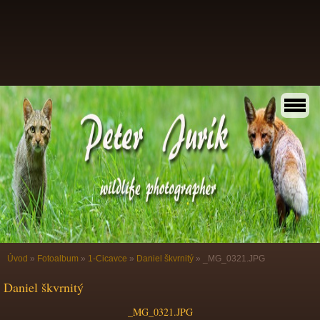
Úvod
»
Fotoalbum
»
1-Cicavce
»
Daniel škvrnitý
»
_MG_0321.JPG
Daniel škvrnitý
_MG_0321.JPG