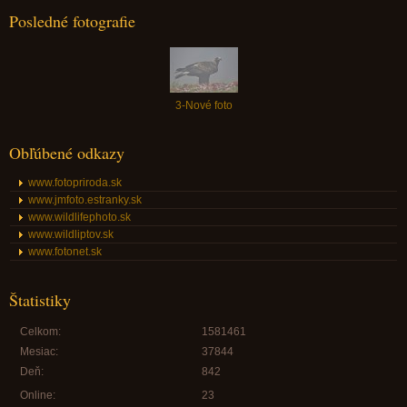
Posledné fotografie
3-Nové foto
Obľúbené odkazy
www.fotopriroda.sk
www.jmfoto.estranky.sk
www.wildlifephoto.sk
www.wildliptov.sk
www.fotonet.sk
Štatistiky
Celkom:
1581461
Mesiac:
37844
Deň:
842
Online:
23