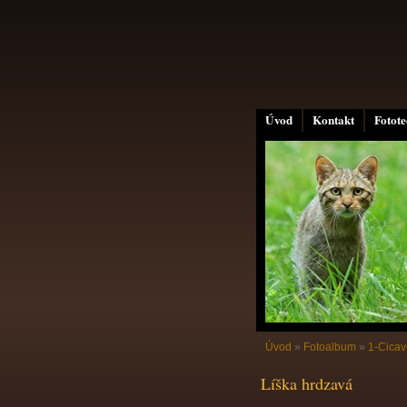
Úvod
Kontakt
Fotot
Úvod
»
Fotoalbum
»
1-Cicav
Líška hrdzavá