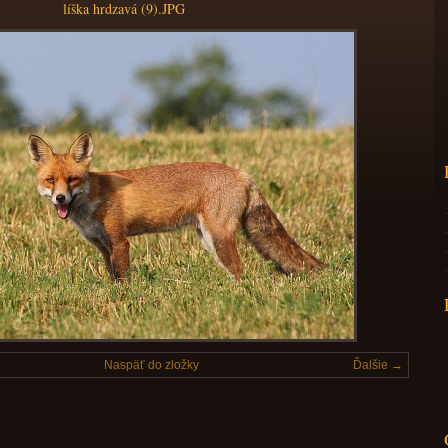
líška hrdzavá (9).JPG
Naspäť do zložky
Ďalšie →