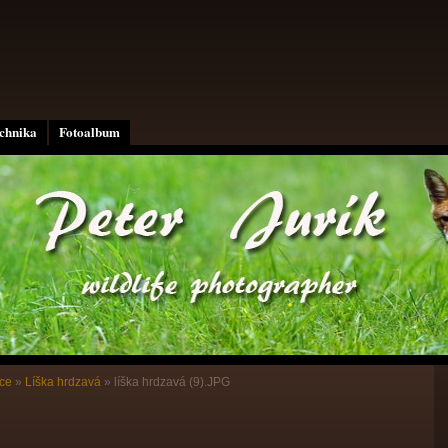
echnika
Fotoalbum
ce
»
Líška hrdzavá
»
líška hrdzavá (9).JPG