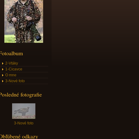
Fotoalbum
2-Vtáky
1-Cicavce
O mne
3-Nové foto
Posledné fotografie
3-Nové foto
Obľúbené odkazy