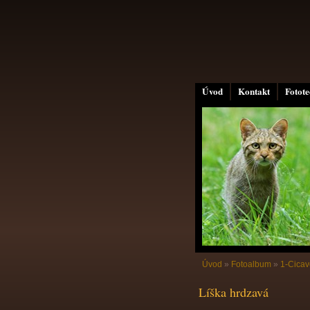
Úvod
Kontakt
Fotot
Úvod
»
Fotoalbum
»
1-Cicav
Líška hrdzavá