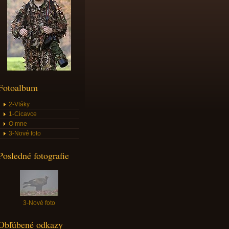
Fotoalbum
2-Vtáky
1-Cicavce
O mne
3-Nové foto
Posledné fotografie
3-Nové foto
Obľúbené odkazy