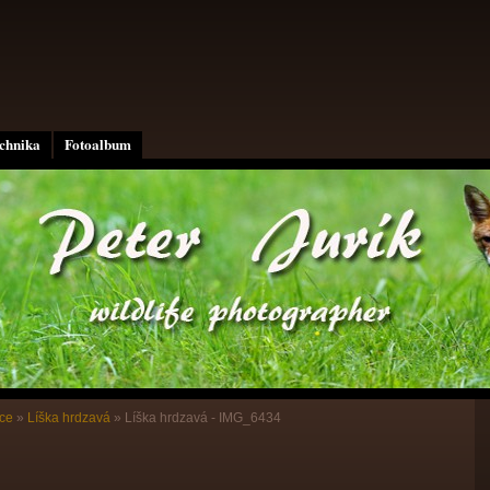
echnika
Fotoalbum
ce
»
Líška hrdzavá
»
Líška hrdzavá - IMG_6434