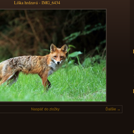
Líška hrdzavá - IMG_6434
Naspäť do zložky
Ďalšie →